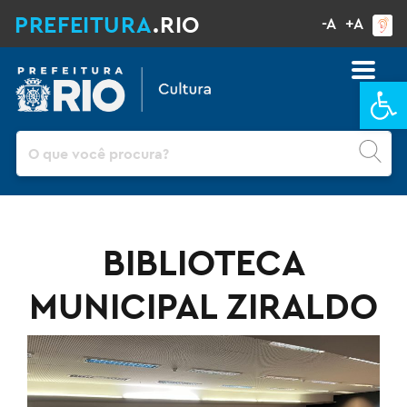
PREFEITURA
.RIO
-A
+A
Ba
Pesquisar
BIBLIOTECA
MUNICIPAL ZIRALDO