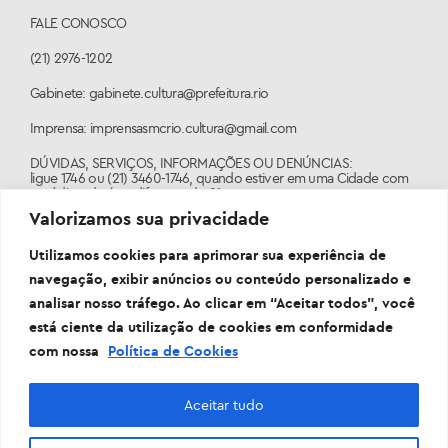
FALE CONOSCO
(21) 2976-1202
Gabinete: gabinete.cultura@prefeitura.rio
Imprensa: imprensasmcrio.cultura@gmail.com
DÚVIDAS, SERVIÇOS, INFORMAÇÕES OU DENÚNCIAS:
ligue 1746 ou (21) 3460-1746, quando estiver em uma Cidade com
o código de área diferente do 21.
Valorizamos sua privacidade
PORTAL:
www.1746.rio
Utilizamos cookies para aprimorar sua experiência de
navegação, exibir anúncios ou conteúdo personalizado e
analisar nosso tráfego. Ao clicar em “Aceitar todos”, você
está ciente da utilização de cookies em conformidade
com nossa
Política de Cookies
Aceitar tudo