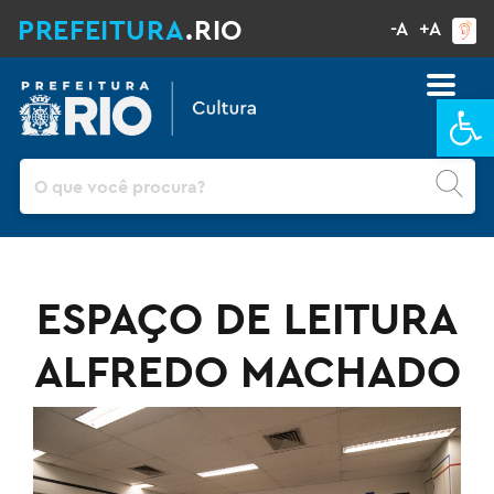
PREFEITURA
.RIO
-A
+A
Ba
Pesquisar
ESPAÇO DE LEITURA
ALFREDO MACHADO