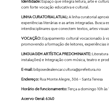
Identidade:
Espaço que integra leitura, arte e cultur
com forte vocação educativa e cultural.
LINHA CURATORIAL ATUAL:
A linha curatorial aprox
experiências literárias e as artes integradas. Busca e
interdisciplinares que conectem textos, artes visua
VOCAÇÃO:
Equipamento cultural vocacionado à valor
promovendo a formação de leitores, experiências int
LINGUAGEM ARTÍSTICA PREDOMINANTE:
Literatura 
instalações) e Integração com música, teatro e produ
E-mail:
bibjosedealencar.cultura@prefeitura.rio
Endereço:
Rua Monte Alegre, 306 – Santa Teresa
Horário de funcionamento:
Terça a domingo 10h às 
Acervo Geral: 6.140