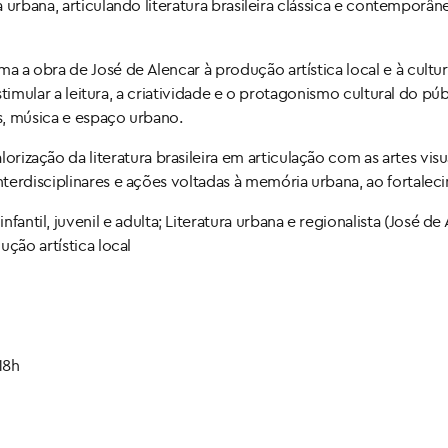
a urbana, articulando literatura brasileira clássica e contemporân
ima a obra de José de Alencar à produção artística local e à cul
stimular a leitura, a criatividade e o protagonismo cultural do púb
is, música e espaço urbano.
ização da literatura brasileira em articulação com as artes visu
erdisciplinares e ações voltadas à memória urbana, ao fortalecim
infantil, juvenil e adulta; Literatura urbana e regionalista (José de
ção artística local
18h