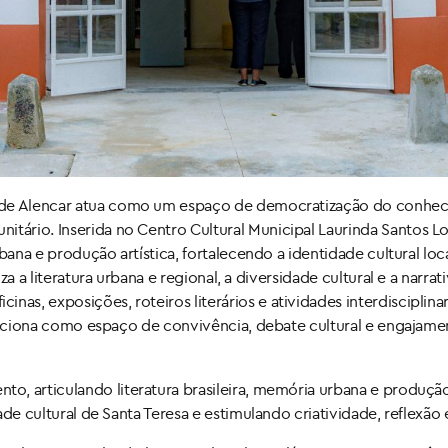
é de Alencar atua como um espaço de democratização do conheci
tário. Inserida no Centro Cultural Municipal Laurinda Santos Lob
urbana e produção artística, fortalecendo a identidade cultural loc
iza a literatura urbana e regional, a diversidade cultural e a narrat
nas, exposições, roteiros literários e atividades interdisciplina
a funciona como espaço de convivência, debate cultural e engajam
o, articulando literatura brasileira, memória urbana e produção 
idade cultural de Santa Teresa e estimulando criatividade, reflex