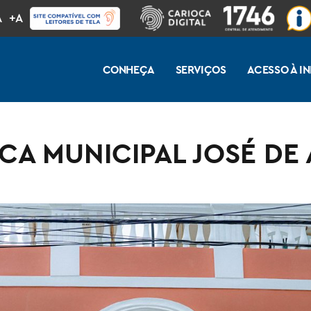
A
+A
CONHEÇA
SERVIÇOS
ACESSO À 
ECA MUNICIPAL JOSÉ DE