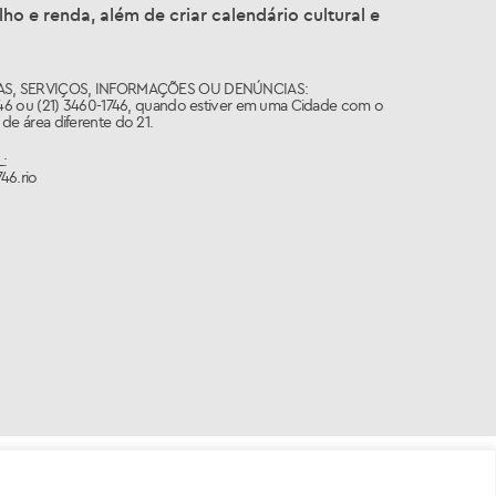
ho e renda, além de criar calendário cultural e
S, SERVIÇOS, INFORMAÇÕES OU DENÚNCIAS:
746 ou (21) 3460-1746, quando estiver em uma Cidade com o
de área diferente do 21.
:
46.rio