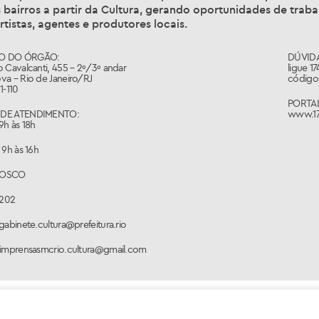
 bairros a partir da Cultura, gerando oportunidades de trabal
rtistas, agentes e produtores locais.
O DO ÓRGÃO:
DÚVIDA
 Cavalcanti, 455 – 2º/3º andar
ligue 1
va – Rio de Janeiro/RJ
código 
1-110
PORTAL
DE ATENDIMENTO:
www.17
9h às 18h
 9h às 16h
NOSCO
1202
gabinete.cultura@prefeitura.rio
 imprensasmcrio.cultura@gmail.com