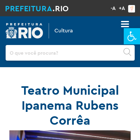
PREFEITURA
.RIO
-A
+A
Ba
Pesquisar
Teatro Municipal
Ipanema Rubens
Corrêa