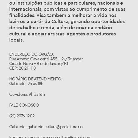
ou instituições públicas e particulares, nacionais e
internacionais, com vistas ao cumprimento de suas
finalidades. Visa também a melhorar a vida nos
bairros a partir da Cultura, gerando oportunidades
de trabalho e renda, além de criar calendário
cultural e apoiar artistas, agentes e produtores
locais.
ENDEREÇO DO ÓRGÃO:
Rua Afonso Cavalcanti, 455 – 2º/3º andar
Cidade Nova – Rio de Janeiro/RJ
CEP: 20.211-110
HORÁRIO DE ATENDIMENTO:
Gabinete: 9h às 18h
Ouvidoria: 9h às 16h
FALE CONOSCO
(21) 2976-1202
Gabinete: gabinete.cultura@prefeitura.rio
Imprensa: imprensasmcrio.cultura@gmail.com