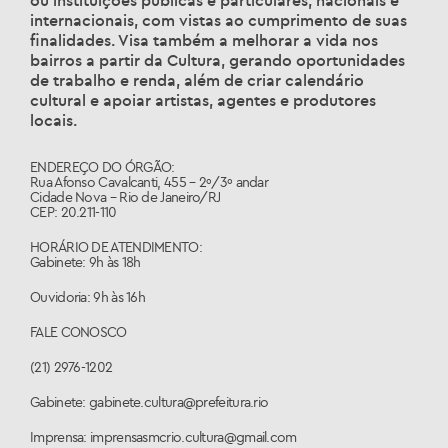
ou instituições públicas e particulares, nacionais e
internacionais, com vistas ao cumprimento de suas
finalidades. Visa também a melhorar a vida nos
bairros a partir da Cultura, gerando oportunidades
de trabalho e renda, além de criar calendário
cultural e apoiar artistas, agentes e produtores
locais.
ENDEREÇO DO ÓRGÃO:
Rua Afonso Cavalcanti, 455 – 2º/3º andar
Cidade Nova – Rio de Janeiro/RJ
CEP: 20.211-110
HORÁRIO DE ATENDIMENTO:
Gabinete: 9h às 18h
Ouvidoria: 9h às 16h
FALE CONOSCO
(21) 2976-1202
Gabinete: gabinete.cultura@prefeitura.rio
Imprensa: imprensasmcrio.cultura@gmail.com