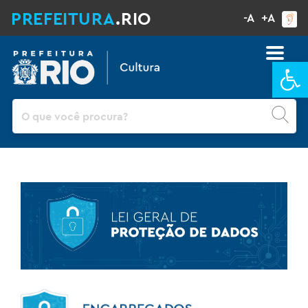
PREFEITURA
.RIO
-A
+A
Ba
Pesquisar