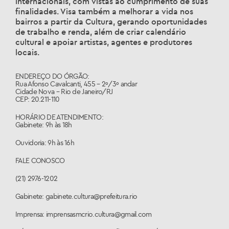
internacionais, com vistas ao cumprimento de suas
finalidades. Visa também a melhorar a vida nos
bairros a partir da Cultura, gerando oportunidades
de trabalho e renda, além de criar calendário
cultural e apoiar artistas, agentes e produtores
locais.
ENDEREÇO DO ÓRGÃO:
Rua Afonso Cavalcanti, 455 – 2º/3º andar
Cidade Nova – Rio de Janeiro/RJ
CEP: 20.211-110
HORÁRIO DE ATENDIMENTO:
Gabinete: 9h às 18h
Ouvidoria: 9h às 16h
FALE CONOSCO
(21) 2976-1202
Gabinete: gabinete.cultura@prefeitura.rio
Imprensa: imprensasmcrio.cultura@gmail.com