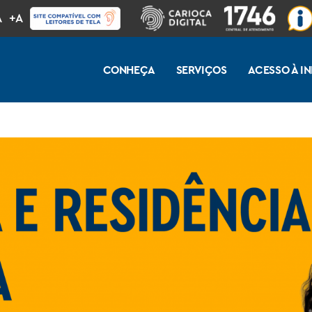
A
+A
CONHEÇA
SERVIÇOS
ACESSO À 