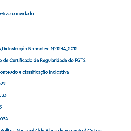
letivo convidado
,Da Instrução Normativa Nº 1234_2012
o de Certificado de Regularidade do FGTS
nteúdo e classificação indicativa
022
2023
3
2024
 Política Nacional Aldir Blanc de Fomento À Cultura