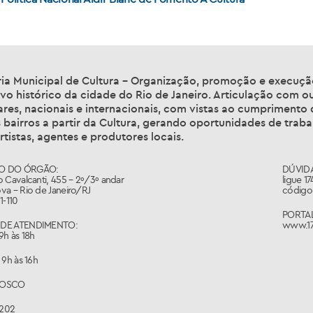
ia Municipal de Cultura – Organização, promoção e execução 
vo histórico da cidade do Rio de Janeiro. Articulação com ou
ares, nacionais e internacionais, com vistas ao cumprimento
 bairros a partir da Cultura, gerando oportunidades de trabal
rtistas, agentes e produtores locais.
O DO ÓRGÃO:
DÚVIDA
 Cavalcanti, 455 – 2º/3º andar
ligue 1
va – Rio de Janeiro/RJ
código 
1-110
PORTAL
DE ATENDIMENTO:
www.17
9h às 18h
 9h às 16h
NOSCO
1202