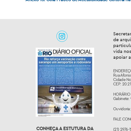
Secretar
de arqui
particul
vida nos
apoiar a
ENDEREÇ
Rua Afonso
Cidade No
CEP: 20.21
HORÁRIO 
Gabinete: 
Ouvidoria:
FALE CO
CONHEÇA A ESTUTURA DA
(21) 2976-