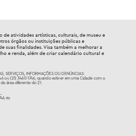
de atividades artísticas, culturais, de museu e
tros órgãos ou instituições públicas e
 de suas finalidades. Visa também a melhorar a
ho e renda, além de criar calendário cultural e
S, SERVIÇOS, INFORMAÇÕES OU DENÚNCIAS:
746 ou (21) 3460-1746, quando estiver em uma Cidade com o
de área diferente do 21.
:
46.rio