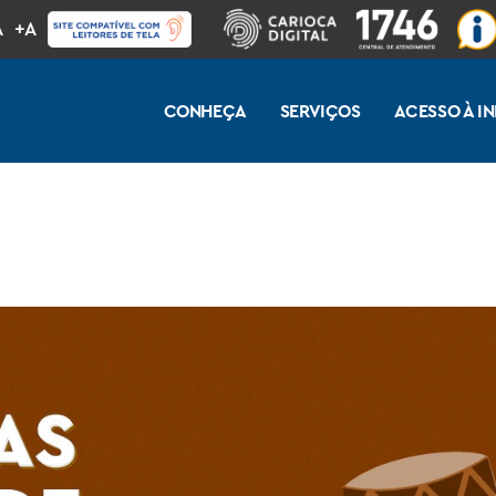
A
+A
CONHEÇA
SERVIÇOS
ACESSO À 