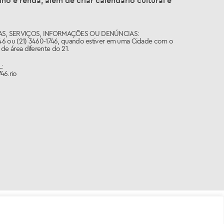
ho e renda, além de criar calendário cultural e
S, SERVIÇOS, INFORMAÇÕES OU DENÚNCIAS:
746 ou (21) 3460-1746, quando estiver em uma Cidade com o
de área diferente do 21.
:
46.rio