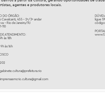
 bairros a partir da Cultura, gerando oportunidades de trabal
rtistas, agentes e produtores locais.
O DO ÓRGÃO:
DÚVIDA
 Cavalcanti, 455 – 2º/3º andar
ligue 1
va – Rio de Janeiro/RJ
código 
1-110
PORTAL
DE ATENDIMENTO:
www.17
9h às 18h
 9h às 16h
NOSCO
1202
gabinete.cultura@prefeitura.rio
 imprensasmcrio.cultura@gmail.com