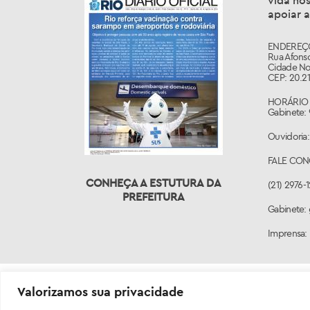
vida nos
apoiar a
ENDEREÇ
Rua Afonso
Cidade No
CEP: 20.21
HORÁRIO 
Gabinete: 
Ouvidoria:
FALE CO
CONHEÇA A ESTUTURA DA
(21) 2976-
PREFEITURA
Gabinete: 
Imprensa:
Valorizamos sua privacidade