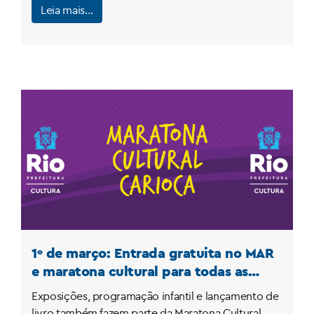
Leia mais…
1º de março: Entrada gratuita no MAR
e maratona cultural para todas as
idades em destaque no mês do
Exposições, programação infantil e lançamento de
aniversário do Rio
livro também fazem parte da Maratona Cultural