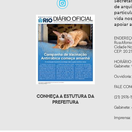
Secretar
de arqui
particul
vida nos
apoiar a
ENDEREÇ
Rua Afonso
Cidade No
CEP: 20.21
HORÁRIO 
Gabinete: 
Ouvidoria:
FALE CO
CONHEÇA A ESTUTURA DA
(21) 2976-
PREFEITURA
Gabinete: 
Imprensa: