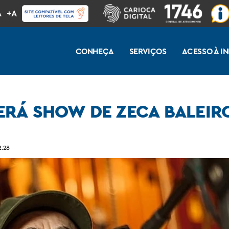
A
+A
CONHEÇA
SERVIÇOS
ACESSO À 
RÁ SHOW DE ZECA BALEIR
aleiro neste domingo
2:28