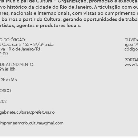
ia Municipal de Cultura – Organização, promoção e execução 
vo histórico da cidade do Rio de Janeiro. Articulação com ou
ares, nacionais e internacionais, com vistas ao cumprimento
 bairros a partir da Cultura, gerando oportunidades de trabal
rtistas, agentes e produtores locais.
O DO ÓRGÃO:
DÚVIDA
 Cavalcanti, 455 – 2º/3º andar
ligue 1
va – Rio de Janeiro/RJ
código 
1-110
PORTAL
DE ATENDIMENTO:
www.17
9h às 18h
 9h às 16h
NOSCO
1202
gabinete.cultura@prefeitura.rio
 imprensasmcrio.cultura@gmail.com