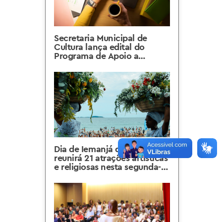
Secretaria Municipal de
Cultura lança edital do
Programa de Apoio a
Mestres e Mestras no Rio
Dia de Iemanjá do Arpoador
reunirá 21 atrações artísticas
e religiosas nesta segunda-
feira, 02/02