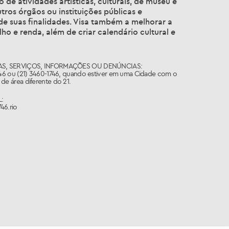
de atividades artísticas, culturais, de museu e
tros órgãos ou instituições públicas e
 de suas finalidades. Visa também a melhorar a
ho e renda, além de criar calendário cultural e
S, SERVIÇOS, INFORMAÇÕES OU DENÚNCIAS:
746 ou (21) 3460-1746, quando estiver em uma Cidade com o
de área diferente do 21.
:
46.rio