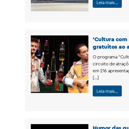
Leia mais…
‘Cultura com 
gratuitos ao a
O programa “Cultu
circuito de atraçõ
em 216 apresentaçõ
[…]
Leia mais…
Humor das qu