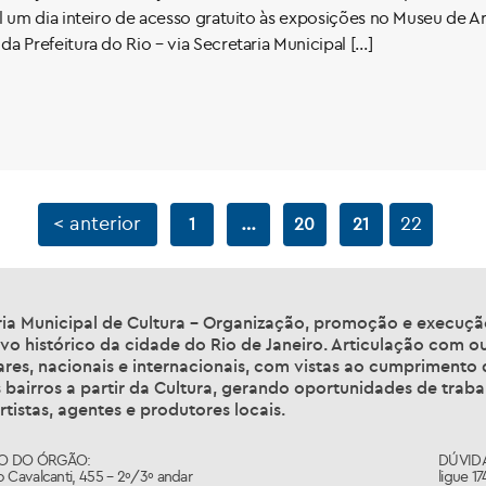
um dia inteiro de acesso gratuito às exposições no Museu de 
a Prefeitura do Rio – via Secretaria Municipal […]
< anterior
…
22
1
20
21
ia Municipal de Cultura – Organização, promoção e execução 
vo histórico da cidade do Rio de Janeiro. Articulação com ou
ares, nacionais e internacionais, com vistas ao cumprimento
 bairros a partir da Cultura, gerando oportunidades de trabal
rtistas, agentes e produtores locais.
O DO ÓRGÃO:
DÚVIDA
 Cavalcanti, 455 – 2º/3º andar
ligue 1