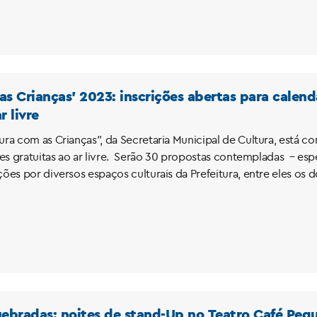
as Crianças’ 2023: inscrições abertas para calend
r livre
ra com as Crianças”, da Secretaria Municipal de Cultura, está co
es gratuitas ao ar livre. Serão 30 propostas contempladas – espe
es por diversos espaços culturais da Prefeitura, entre eles os do
ebradas: noites de stand-Up no Teatro Café Peq