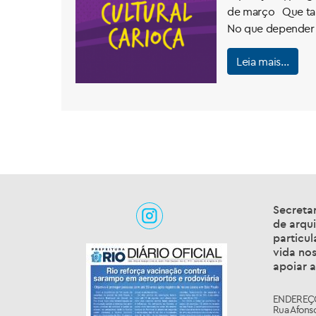
de março Que tal 
No que depender d
Leia mais…
Secretar
de arqui
particul
vida nos
apoiar a
ENDEREÇ
Rua Afonso