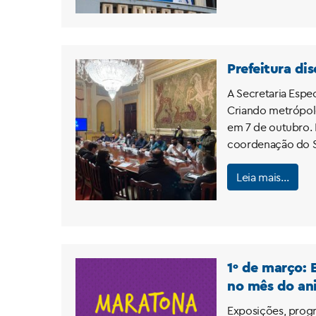
Prefeitura di
A Secretaria Espec
Criando metrópol
em 7 de outubro. 
coordenação do Se
Leia mais…
1º de março: 
no mês do ani
Exposições, progr