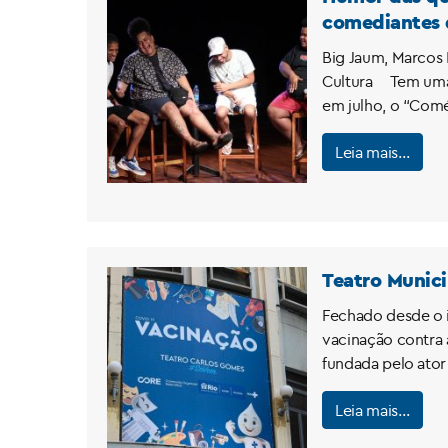
comediantes d
Big Jaum, Marcos 
Cultura Tem uma n
em julho, o “Comé
Leia mais…
Teatro Munici
Fechado desde o i
vacinação contra a
fundada pelo ator 
Leia mais…