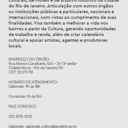
culturais, de museu e de arquivo histórico da cidade
do Rio de Janeiro. Articulação com outros órgãos
ou instituições públicas e particulares, nacionais e
internacionais, com vistas ao cumprimento de suas
finalidades. Visa também a melhorar a vida nos
bairros a partir da Cultura, gerando oportunidades
de trabalho e renda, além de criar calendário
cultural e apoiar artistas, agentes e produtores
locais.
ENDEREÇO DO ÓRGÃO:
Rua Afonso Cavalcanti, 455 – 2º/3º andar
Cidade Nova – Rio de Janeiro/RJ
CEP: 20.211-110
HORÁRIO DE ATENDIMENTO:
Gabinete: 9h às 18h
Ouvidoria: 9h às 16h
FALE CONOSCO
(21) 2976-1202
Gabinete: gabinete.cultura@prefeitura.rio