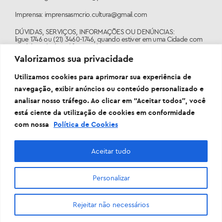
Imprensa: imprensasmcrio.cultura@gmail.com
DÚVIDAS, SERVIÇOS, INFORMAÇÕES OU DENÚNCIAS:
ligue 1746 ou (21) 3460-1746, quando estiver em uma Cidade com
o código de área diferente do 21.
Valorizamos sua privacidade
PORTAL:
www.1746.rio
Utilizamos cookies para aprimorar sua experiência de
navegação, exibir anúncios ou conteúdo personalizado e
analisar nosso tráfego. Ao clicar em “Aceitar todos”, você
está ciente da utilização de cookies em conformidade
com nossa
Política de Cookies
Aceitar tudo
Personalizar
Prefeitura da Cidade do Rio de Janeiro Sede: Rua Afonso
Cavalcanti, 455 - Cidade Nova - 20211-110
Rejeitar não necessários