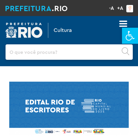
PREFEITURA
.RIO
-A
+A
Ba
Pesquisar